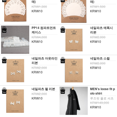
매)
매)
KRW1,300
KRW1,500
KRW10
KRW10
PP14 컴파트먼트
네일파츠 에폭시
케이스
리본
KRW4,000
KRW2,000
KRW10
KRW10
네일파츠 아웃라인
네일파츠 스컬
리본
KRW2,000
KRW2,000
KRW10
KRW10
네일파츠 펄 리본
MEN's loose fit p
olo shirt
KRW2,000
KRW10
루즈핏 폴로 셔츠
KRW149,000
KRW10