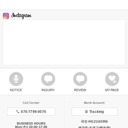
NOTICE
INQUIRY
REVIEW
MY PAGE
Call Center
Bank Account
070-7799-0070
Tracking
국민 04121163956
BUSINESS HOURS
Mon~Fri 10:00~17:00
예금주:조재교(헤르뎀)