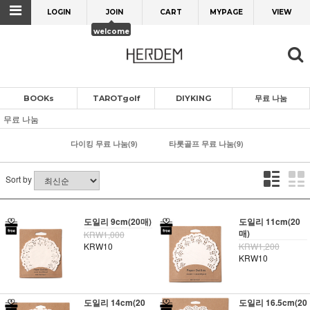
LOGIN
JOIN
CART
MYPAGE
VIEW
welcome
BOOKs
TAROTgolf
DIYKING
무료 나눔
무료 나눔
다이킹 무료 나눔(9)
타롯골프 무료 나눔(9)
Sort by
도일리 9cm(20매)
도일리 11cm(20
매)
KRW1,000
KRW10
KRW1,200
KRW10
도일리 14cm(20
도일리 16.5cm(20