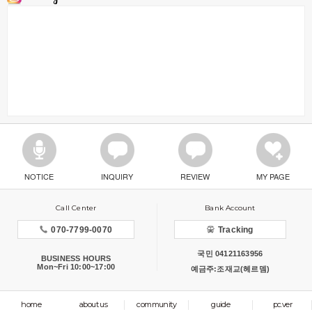
NOTICE
INQUIRY
REVIEW
MY PAGE
Call Center
Bank Account
070-7799-0070
Tracking
국민 04121163956
BUSINESS HOURS
Mon~Fri 10:00~17:00
예금주:조재교(헤르뎀)
home
about us
community
guide
pc.ver