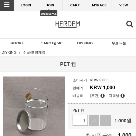
LOGIN
JOIN
CART
MYPAGE
VIEW
welcome
BOOKs
TAROTgolf
DIYKING
무료 나눔
DIYKING
수납/포장재료
PET 캔
소비자가
KRW
2,000
KRW
1,000
판매가
배송비
(조건)
지역별
PET 캔
1,000
원
+1
-1
1,000
총 상품 금액